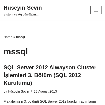
Hüseyin Sevin
Skip
Sistem ve Ağ günlüğüm...
to
content
Home
»
mssql
mssql
SQL Server 2012 Alwayson Cluster
İşlemleri 3. Bölüm (SQL 2012
Kurulumu)
by
Hüseyin Sevin
25 August 2013
Makalemizin 3. bölümü SQL Server 2012 kurulum adımlarını