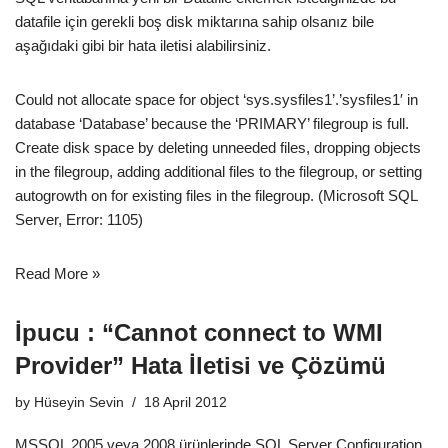
datafile için gerekli boş disk miktarına sahip olsanız bile
aşağıdaki gibi bir hata iletisi alabilirsiniz.
Could not allocate space for object ‘sys.sysfiles1’.’sysfiles1′ in
database ‘Database’ because the ‘PRIMARY’ filegroup is full.
Create disk space by deleting unneeded files, dropping objects
in the filegroup, adding additional files to the filegroup, or setting
autogrowth on for existing files in the filegroup. (Microsoft SQL
Server, Error: 1105)
Read More »
İpucu : “Cannot connect to WMI
Provider” Hata İletisi ve Çözümü
by
Hüseyin Sevin
18 April 2012
MSSQL 2005 veya 2008 ürünlerinde SQL Server Configuration