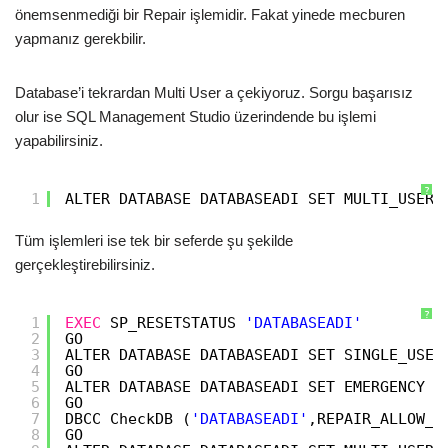
önemsenmediği bir Repair işlemidir. Fakat yinede mecburen
yapmanız gerekbilir.
Database’i tekrardan Multi User a çekiyoruz. Sorgu başarısız
olur ise SQL Management Studio üzerindende bu işlemi
yapabilirsiniz.
?
1
ALTER DATABASE DATABASEADI SET MULTI_USER
Tüm işlemleri ise tek bir seferde şu şekilde
gerçekleştirebilirsiniz.
?
1
EXEC
SP_RESETSTATUS 
'DATABASEADI'
2
GO
3
ALTER DATABASE DATABASEADI SET SINGLE_USER
4
GO
5
ALTER DATABASE DATABASEADI SET EMERGENCY
6
GO
7
DBCC CheckDB (
'DATABASEADI'
,REPAIR_ALLOW_D
8
GO