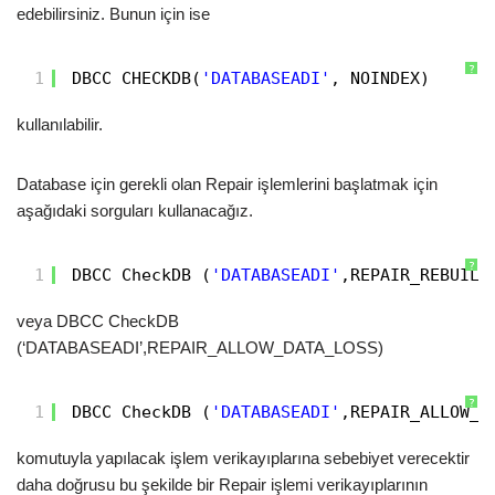
edebilirsiniz. Bunun için ise
?
1
DBCC CHECKDB(
'DATABASEADI'
, NOINDEX)
kullanılabilir.
Database için gerekli olan Repair işlemlerini başlatmak için
aşağıdaki sorguları kullanacağız.
?
1
DBCC CheckDB (
'DATABASEADI'
,REPAIR_REBUILD
veya DBCC CheckDB
(‘DATABASEADI’,REPAIR_ALLOW_DATA_LOSS)
?
1
DBCC CheckDB (
'DATABASEADI'
,REPAIR_ALLOW_D
komutuyla yapılacak işlem verikayıplarına sebebiyet verecektir
daha doğrusu bu şekilde bir Repair işlemi verikayıplarının