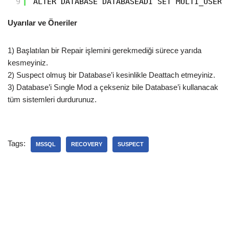
9
ALTER DATABASE DATABASEADI SET MULTI_USER
Uyarılar ve Öneriler
1) Başlatılan bir Repair işlemini gerekmediği sürece yarıda
kesmeyiniz.
2) Suspect olmuş bir Database’i kesinlikle Deattach etmeyiniz.
3) Database’i Sıngle Mod a çekseniz bile Database’i kullanacak
tüm sistemleri durdurunuz.
Tags:
MSSQL
RECOVERY
SUSPECT