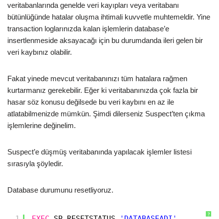
veritabanlarında genelde veri kayıpları veya veritabanı
bütünlüğünde hatalar oluşma ihtimali kuvvetle muhtemeldir. Yine
transaction loglarınızda kalan işlemlerin database’e
insertlenmeside aksayacağı için bu durumdanda ileri gelen bir
veri kaybınız olabilir.
Fakat yinede mevcut veritabanınızı tüm hatalara rağmen
kurtarmanız gerekebilir. Eğer ki veritabanınızda çok fazla bir
hasar söz konusu değilsede bu veri kaybını en az ile
atlatabilmenizde mümkün. Şimdi dilerseniz Suspect’ten çıkma
işlemlerine değinelim.
Suspect’e düşmüş veritabanında yapılacak işlemler listesi
sırasıyla şöyledir.
Database durumunu resetliyoruz.
?
1
EXEC
SP_RESETSTATUS 
'DATABASEADI'