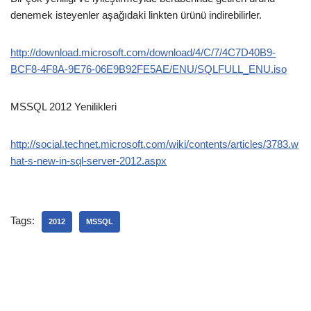
denemek isteyenler aşağıdaki linkten ürünü indirebilirler.
http://download.microsoft.com/download/4/C/7/4C7D40B9-
BCF8-4F8A-9E76-06E9B92FE5AE/ENU/SQLFULL_ENU.iso
MSSQL 2012 Yenilikleri
http://social.technet.microsoft.com/wiki/contents/articles/3783.w
hat-s-new-in-sql-server-2012.aspx
Tags:
2012
MSSQL