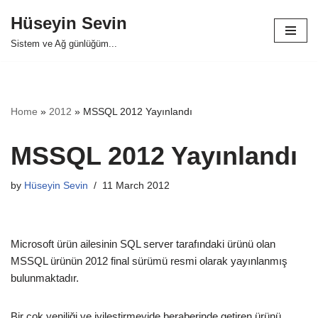
Hüseyin Sevin
Skip
Sistem ve Ağ günlüğüm...
to
content
Home
»
2012
»
MSSQL 2012 Yayınlandı
MSSQL 2012 Yayınlandı
by
Hüseyin Sevin
11 March 2012
Microsoft ürün ailesinin SQL server tarafındaki ürünü olan
MSSQL ürünün 2012 final sürümü resmi olarak yayınlanmış
bulunmaktadır.
Bir çok yeniliği ve iyileştirmeyide beraberinde getiren ürünü