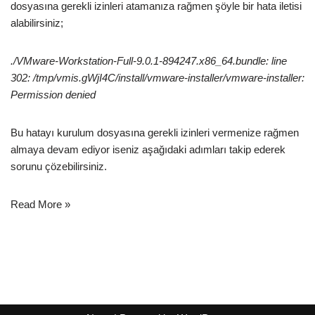
dosyasına gerekli izinleri atamanıza rağmen şöyle bir hata iletisi
alabilirsiniz;
./VMware-Workstation-Full-9.0.1-894247.x86_64.bundle: line
302: /tmp/vmis.gWjI4C/install/vmware-installer/vmware-installer:
Permission denied
Bu hatayı kurulum dosyasına gerekli izinleri vermenize rağmen
almaya devam ediyor iseniz aşağıdaki adımları takip ederek
sorunu çözebilirsiniz.
Read More »