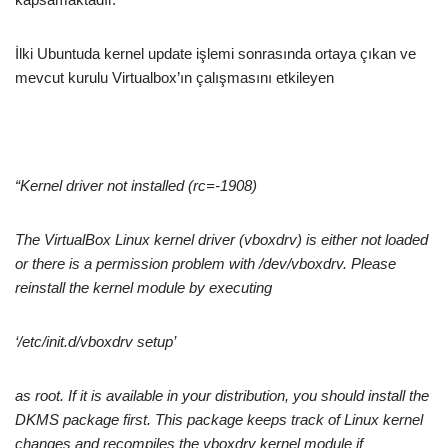
İlki Ubuntuda kernel update işlemi sonrasında ortaya çıkan ve
mevcut kurulu Virtualbox’ın çalışmasını etkileyen
“Kernel driver not installed (rc=-1908)
The VirtualBox Linux kernel driver (vboxdrv) is either not loaded
or there is a permission problem with /dev/vboxdrv. Please
reinstall the kernel module by executing
‘/etc/init.d/vboxdrv setup’
as root. If it is available in your distribution, you should install the
DKMS package first. This package keeps track of Linux kernel
changes and recompiles the vboxdrv kernel module if