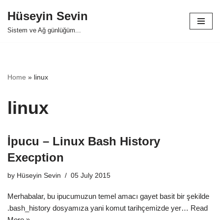
Hüseyin Sevin
Skip
Sistem ve Ağ günlüğüm...
to
content
Home
»
linux
linux
İpucu – Linux Bash History
Execption
by
Hüseyin Sevin
05 July 2015
Merhabalar, bu ipucumuzun temel amacı gayet basit bir şekilde
.bash_history dosyamıza yani komut tarihçemizde yer…
Read
More »