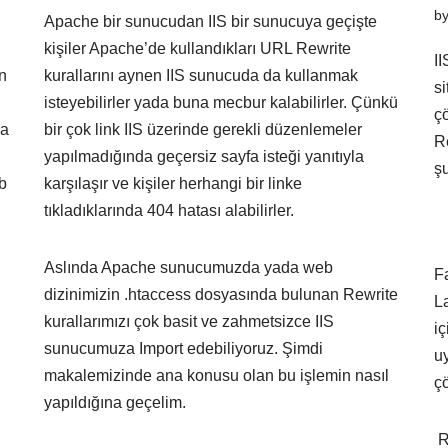
b
Apache bir sunucudan IIS bir sunucuya geçişte
kişiler Apache’de kullandıkları URL Rewrite
I
n
kurallarını aynen IIS sunucuda da kullanmak
si
isteyebilirler yada buna mecbur kalabilirler. Çünkü
ç
da
bir çok link IIS üzerinde gerekli düzenlemeler
Re
yapılmadığında geçersiz sayfa isteği yanıtıyla
ş
eb
karşılaşır ve kişiler herhangi bir linke
tıkladıklarında 404 hatası alabilirler.
Aslında Apache sunucumuzda yada web
Fa
dizinimizin .htaccess dosyasında bulunan Rewrite
L
kurallarımızı çok basit ve zahmetsizce IIS
i
sunucumuza Import edebiliyoruz. Şimdi
u
makalemizinde ana konusu olan bu işlemin nasıl
çö
yapıldığına geçelim.
R