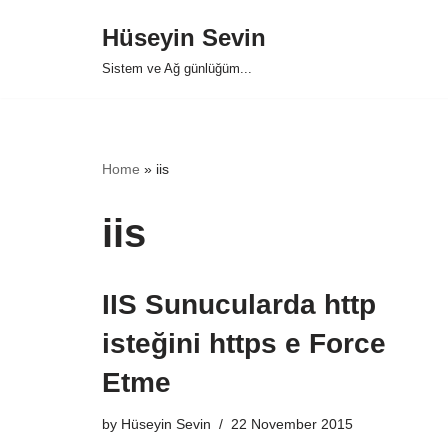
Hüseyin Sevin
Skip
Sistem ve Ağ günlüğüm...
to
content
Home
»
iis
iis
IIS Sunucularda http
isteğini https e Force
Etme
by
Hüseyin Sevin
22 November 2015