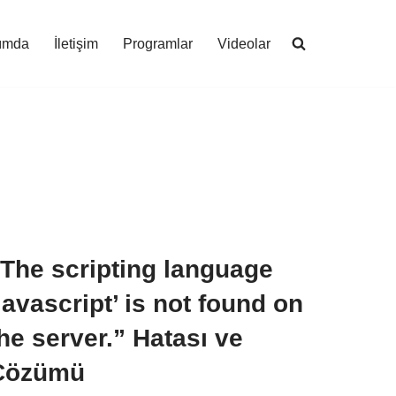
ımda
İletişim
Programlar
Videolar
“The scripting language
javascript’ is not found on
he server.” Hatası ve
Çözümü