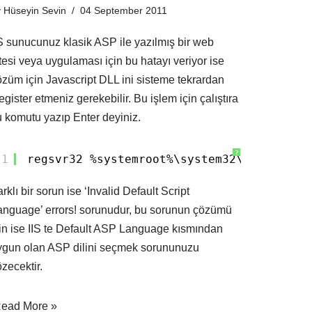
y
Hüseyin Sevin
04 September 2011
IS sunucunuz klasik ASP ile yazılmış bir web
tesi veya uygulaması için bu hatayı veriyor ise
özüm için Javascript DLL ini sisteme tekrardan
gister etmeniz gerekebilir. Bu işlem için çalıştıra
u komutu yazıp Enter deyiniz.
?
1
regsvr32 %systemroot%\system32\jscript.d
rklı bir sorun ise ‘Invalid Default Script
anguage’ errors! sorunudur, bu sorunun çözümü
çin ise IIS te Default ASP Language kısmından
ygun olan ASP dilini seçmek sorununuzu
zecektir.
ead More »