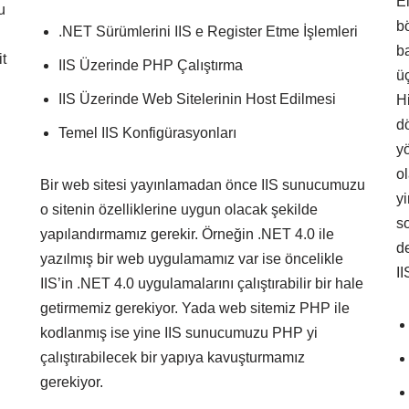
E
u
b
.NET Sürümlerini IIS e Register Etme İşlemleri
b
t
IIS Üzerinde PHP Çalıştırma
ü
IIS Üzerinde Web Sitelerinin Host Edilmesi
H
d
Temel IIS Konfigürasyonları
y
o
Bir web sitesi yayınlamadan önce IIS sunucumuzu
y
o sitenin özelliklerine uygun olacak şekilde
s
yapılandırmamız gerekir. Örneğin .NET 4.0 ile
d
yazılmış bir web uygulamamız var ise öncelikle
II
IIS’in .NET 4.0 uygulamalarını çalıştırabilir bir hale
getirmemiz gerekiyor. Yada web sitemiz PHP ile
kodlanmış ise yine IIS sunucumuzu PHP yi
çalıştırabilecek bir yapıya kavuşturmamız
gerekiyor.