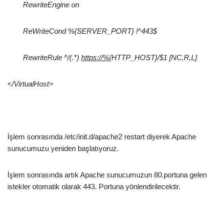
RewriteEngine on
ReWriteCond %{SERVER_PORT} !^443$
RewriteRule ^/(.*)
https://%
{HTTP_HOST}/$1 [NC,R,L]
</VirtualHost>
İşlem sonrasında /etc/init.d/apache2 restart diyerek Apache
sunucumuzu yeniden başlatıyoruz.
İşlem sonrasında artık Apache sunucumuzun 80.portuna gelen
istekler otomatik olarak 443. Portuna yönlendirilecektir.