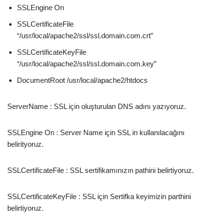
SSLEngine On
SSLCertificateFile
“/usr/local/apache2/ssl/ssl.domain.com.crt”
SSLCertificateKeyFile
“/usr/local/apache2/ssl/ssl.domain.com.key”
DocumentRoot /usr/local/apache2/htdocs
ServerName : SSL için oluşturulan DNS adını yazıyoruz.
SSLEngine On : Server Name için SSL in kullanılacağını
belirityoruz.
SSLCertificateFile : SSL sertifikamınızın pathini belirtiyoruz.
SSLCertificateKeyFile : SSL için Sertifka keyimizin parthini
belirtiyoruz.