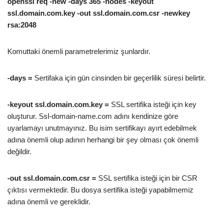
openssl req -new -days 365 -nodes -keyout
ssl.domain.com.key -out ssl.domain.com.csr -newkey
rsa:2048
Komuttaki önemli parametrelerimiz şunlardır.
-days =
Sertifaka için gün cinsinden bir geçerlilik süresi belirtir.
-keyout ssl.domain.com.key =
SSL sertifika isteği için key
oluşturur. Ssl-domain-name.com adını kendinize göre
uyarlamayı unutmayınız. Bu isim sertifikayı ayırt edebilmek
adına önemli olup adının herhangi bir şey olması çok önemli
değildir.
-out ssl.domain.com.csr =
SSL sertifika isteği için bir CSR
çıktısı vermektedir. Bu dosya sertifika isteği yapabilmemiz
adına önemli ve gereklidir.