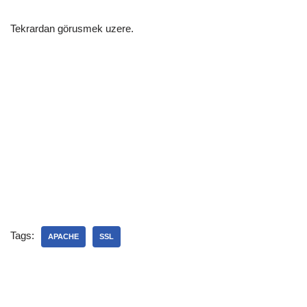
Tekrardan görusmek uzere.
Tags:
APACHE
SSL