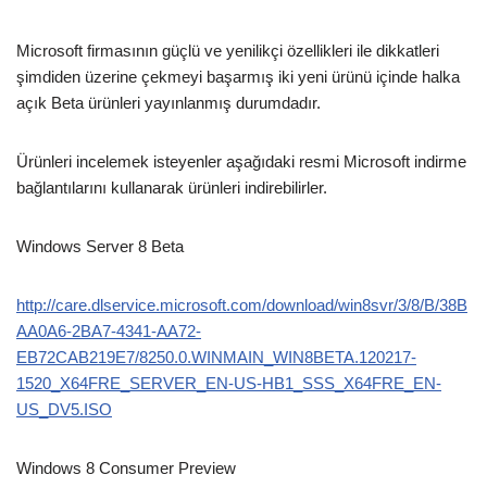
Microsoft firmasının güçlü ve yenilikçi özellikleri ile dikkatleri
şimdiden üzerine çekmeyi başarmış iki yeni ürünü içinde halka
açık Beta ürünleri yayınlanmış durumdadır.
Ürünleri incelemek isteyenler aşağıdaki resmi Microsoft indirme
bağlantılarını kullanarak ürünleri indirebilirler.
Windows Server 8 Beta
http://care.dlservice.microsoft.com/download/win8svr/3/8/B/38B
AA0A6-2BA7-4341-AA72-
EB72CAB219E7/8250.0.WINMAIN_WIN8BETA.120217-
1520_X64FRE_SERVER_EN-US-HB1_SSS_X64FRE_EN-
US_DV5.ISO
Windows 8 Consumer Preview