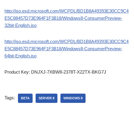
http://iso.esd.microsoft.com/WCPDL/BD1B8A49393E30CC9C4
E5C88457D73E964F1F3B18/Windows8-ConsumerPreview-
32bit-English.iso
http://iso.esd.microsoft.com/WCPDL/BD1B8A49393E30CC9C4
E5C88457D73E964F1F3B18/Windows8-ConsumerPreview-
64bit-English.iso
Product Key: DNJXJ-7XBW8-2378T-X22TX-BKG7J
Tags:
BETA
SERVER 8
WINDOWS 8